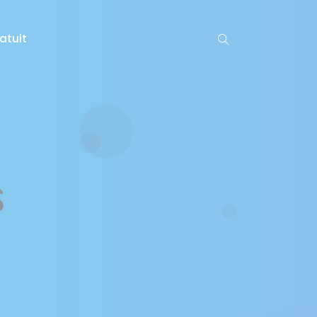
atuit
S